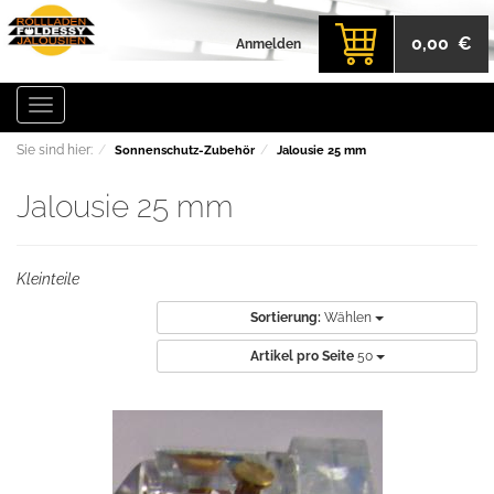
0,00 €
Anmelden
Toggle
navigation
Sie sind hier:
Sonnenschutz-Zubehör
Jalousie 25 mm
Jalousie 25 mm
Kleinteile
Sortierung:
Wählen
Artikel pro Seite
50