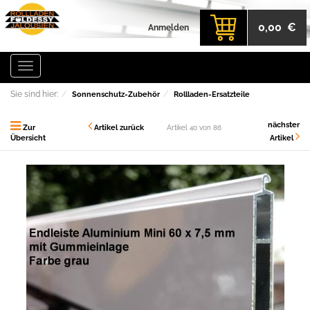
0,00 €
Anmelden
Toggle
navigation
Sie sind hier:
Sonnenschutz-Zubehör
Rollladen-Ersatzteile
nächster
Zur
Artikel zurück
Artikel 40 von 86
Übersicht
Artikel