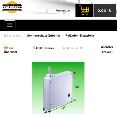
0,00 €
Anmelden
Toggle
navigation
Sie sind hier:
Sonnenschutz-Zubehör
Rollladen-Ersatzteile
nächster
Zur
Artikel zurück
Artikel 44 von 86
Übersicht
Artikel