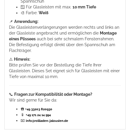
Spannschuh
🪟 Für Glasleisten mit max.
10 mm Tiefe
🎨 Farbe:
Weiß
📌
Anwendung:
Die Glasleistenverlängerungen werden rechts und links an
der Glasleiste angebracht und ermöglichen die
Montage
eines Plissees
auch bei sehr schmalem Fensterrahmen.
Die Befestigung erfolgt direkt über den Spannschuh am
Flachträger.
⚠️
Hinweis:
Bitte prüfen Sie vor der Bestellung die Tiefe Ihrer
Glasleisten. Dieses Set eignet sich für Glasleisten mit einer
Tiefe von maximal 10 mm.
📞
Fragen zur Kompatibilität oder Montage?
Wir sind gerne für Sie da:
☎️
+49 33203 820930
📱
+49 171 24 14 994
📧
info@rollladen-jalousien.de