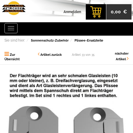
0,00 €
Anmelden
Toggle
navigation
Sie sind hier:
Sonnenschutz-Zubehör
Plissee-Ersatzteile
nächster
Zur
Artikel zurück
Artikel 33 von 35
Übersicht
Artikel